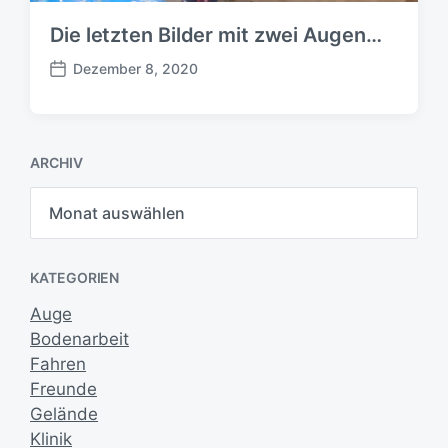
Die letzten Bilder mit zwei Augen…
Dezember 8, 2020
B
e
i
t
ARCHIV
r
a
A
g
r
s
c
h
d
i
a
KATEGORIEN
v
t
u
Auge
m
Bodenarbeit
Fahren
Freunde
Gelände
Klinik