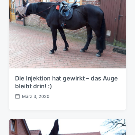
s
d
a
t
u
m
Die Injektion hat gewirkt – das Auge
bleibt drin! :)
März 3, 2020
B
e
i
t
r
a