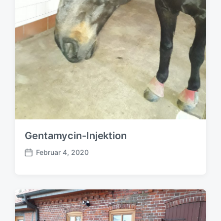
Gentamycin-Injektion
Februar 4, 2020
B
e
i
t
r
a
g