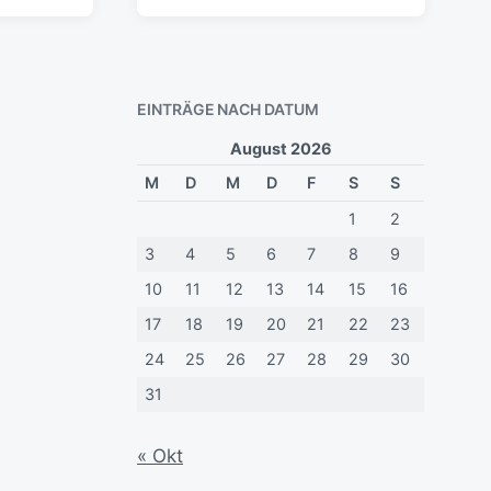
e
i
t
r
a
EINTRÄGE NACH DATUM
g
s
August 2026
d
M
D
M
D
F
S
S
a
t
1
2
u
m
3
4
5
6
7
8
9
10
11
12
13
14
15
16
17
18
19
20
21
22
23
24
25
26
27
28
29
30
31
« Okt