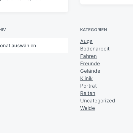
e
i
t
r
a
HIV
KATEGORIEN
g
s
Auge
d
Bodenarbeit
a
Fahren
t
u
Freunde
m
Gelände
Klinik
Porträt
Reiten
Uncategorized
Weide