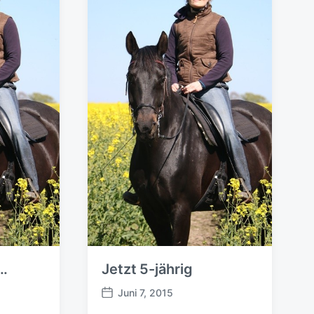
r
a
g
:
..
Jetzt 5-jährig
Juni 7, 2015
B