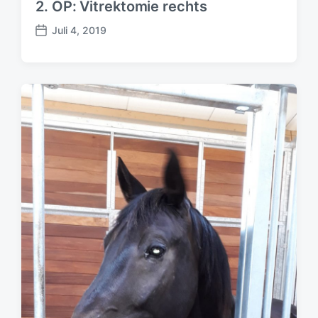
2. OP: Vitrektomie rechts
Juli 4, 2019
B
e
i
t
r
a
g
s
d
a
t
u
m