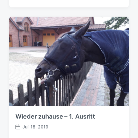
e
i
t
r
a
g
s
d
a
t
u
m
Wieder zuhause – 1. Ausritt
Juli 18, 2019
B
e