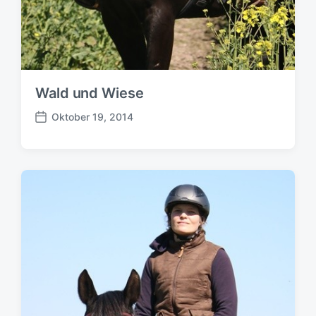
Wald und Wiese
Oktober 19, 2014
B
e
i
t
r
a
g
s
d
a
t
u
m