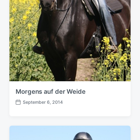
Morgens auf der Weide
September 6, 2014
B
e
i
t
r
a