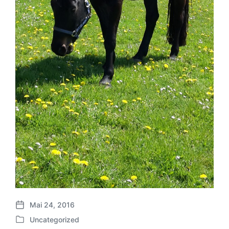
Mai 24, 2016
B
Uncategorized
e
V