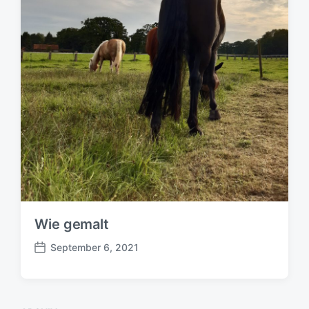
Wie gemalt
September 6, 2021
B
e
i
t