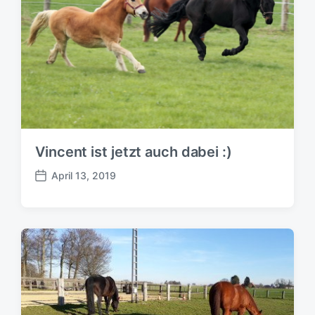
a
g
g
:
:
Vincent ist jetzt auch dabei :)
April 13, 2019
B
e
i
t
r
a
g
s
d