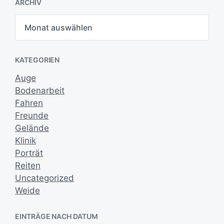
ARCHIV
r
a
A
g
r
s
c
h
d
i
a
KATEGORIEN
v
t
u
Auge
m
Bodenarbeit
Fahren
Freunde
Gelände
Klinik
Porträt
Reiten
Uncategorized
Weide
EINTRÄGE NACH DATUM