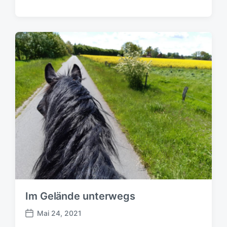
e
i
t
r
a
g
s
d
a
t
u
m
Im Gelände unterwegs
Mai 24, 2021
B