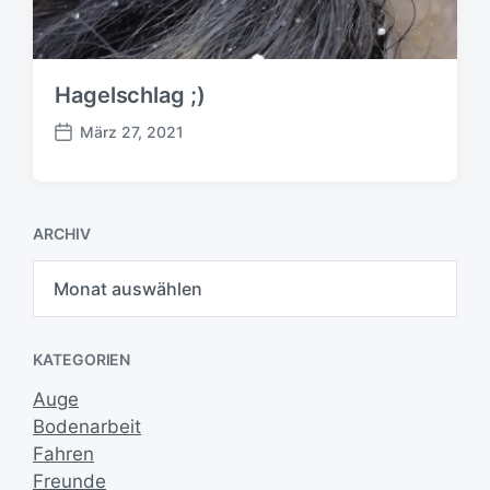
Hagelschlag ;)
März 27, 2021
B
e
i
t
ARCHIV
r
a
A
g
r
s
c
h
d
i
a
KATEGORIEN
v
t
u
Auge
m
Bodenarbeit
Fahren
Freunde