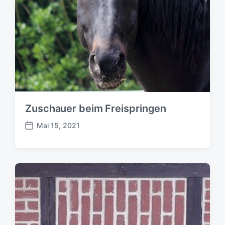
Zuschauer beim Freispringen
Mai 15, 2021
B
e
i
t
r
a
g
s
d