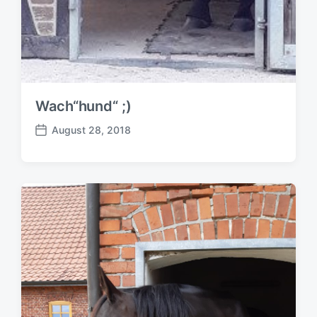
Wach“hund“ ;)
August 28, 2018
B
e
i
t
r
a
g
s
d
a
t
u
m