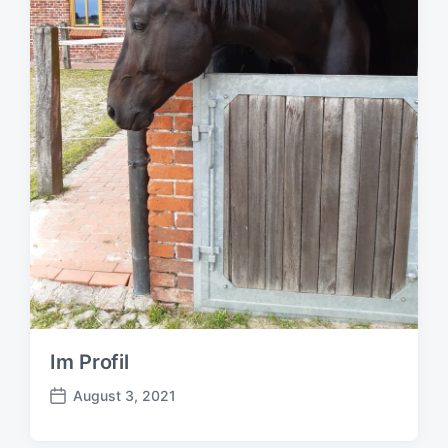
Im Profil
August 3, 2021
B
e
i