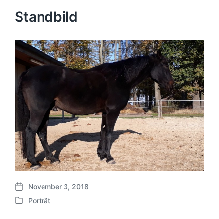
Standbild
November 3, 2018
B
Porträt
e
V
i
e