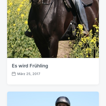
Es wird Frühling
März 25, 2017
B
e
i
t
r
a
g