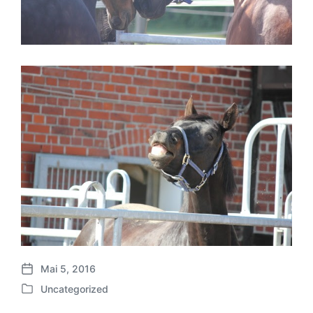
Mai 5, 2016
B
Uncategorized
e
V
i
e