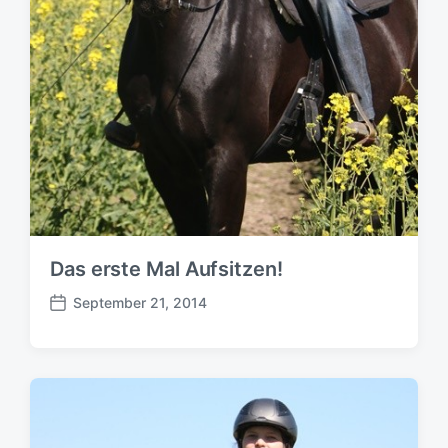
Das erste Mal Aufsitzen!
September 21, 2014
B
e
i
t
r
a
g