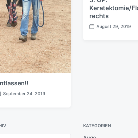
Keratektomie/Fl
rechts
August 29, 2019
B
e
i
t
r
a
g
s
d
ntlassen!!
a
September 24, 2019
t
u
m
HIV
KATEGORIEN
Auge