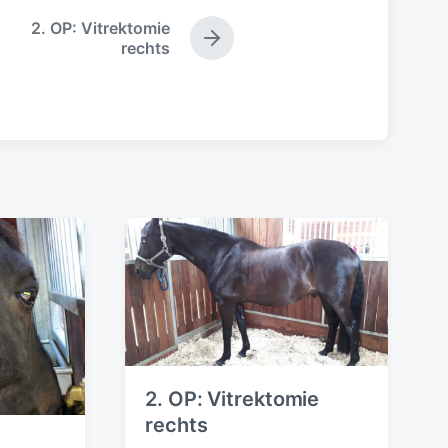
2. OP: Vitrektomie
N
rechts
ä
c
h
s
t
e
r
B
e
i
t
r
a
g
:
2. OP: Vitrektomie
rechts