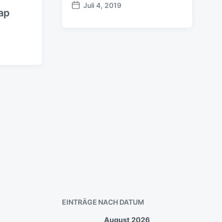
Juli 4, 2019
B
ap
e
i
t
r
a
g
s
d
a
t
u
m
EINTRÄGE NACH DATUM
August 2026