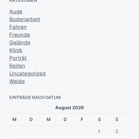
KATEGORIEN
v
t
u
Auge
m
Bodenarbeit
Fahren
Freunde
Gelände
Klinik
Porträt
Reiten
Uncategorized
Weide
EINTRÄGE NACH DATUM
August 2026
M
D
M
D
F
S
S
1
2