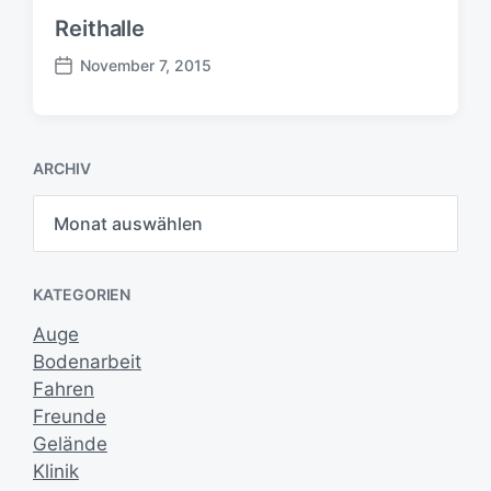
Reithalle
November 7, 2015
B
e
i
t
ARCHIV
r
a
A
g
r
s
c
h
d
i
a
KATEGORIEN
v
t
u
Auge
m
Bodenarbeit
Fahren
Freunde
Gelände
Klinik