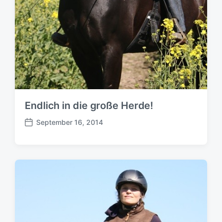
Endlich in die große Herde!
September 16, 2014
B
e
i
t
r
a
g
s
d
a