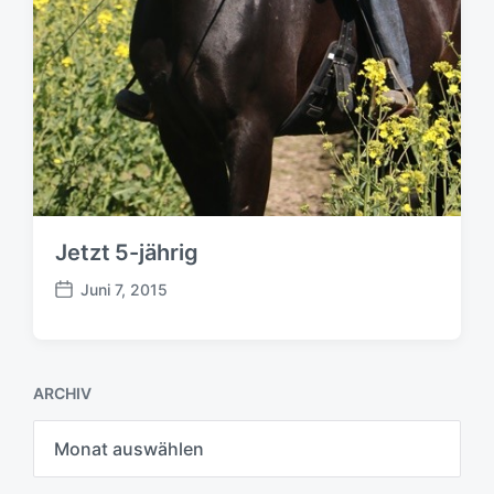
Jetzt 5-jährig
Juni 7, 2015
B
e
i
t
ARCHIV
r
a
A
g
r
s
c
h
d