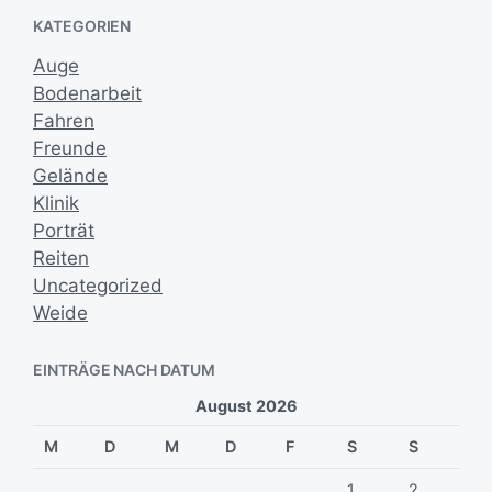
i
a
KATEGORIEN
v
t
u
Auge
m
Bodenarbeit
Fahren
Freunde
Gelände
Klinik
Porträt
Reiten
Uncategorized
Weide
EINTRÄGE NACH DATUM
August 2026
M
D
M
D
F
S
S
1
2