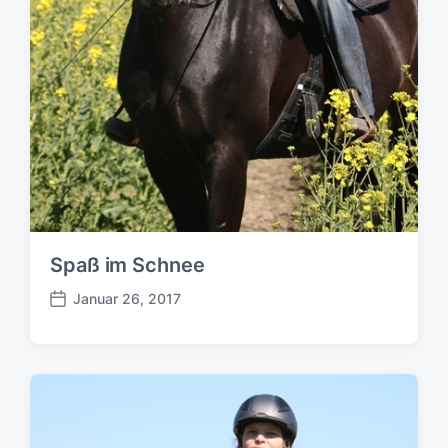
Spaß im Schnee
Januar 26, 2017
B
e
i
t
r
a
g