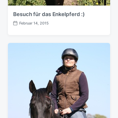
Besuch für das Enkelpferd :)
Februar 14, 2015
B
e
i
t
r
a
g
s
d
a
t
u
m