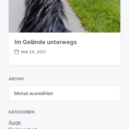
m
Im Gelände unterwegs
Mai 24, 2021
B
e
i
t
ARCHIV
r
a
A
g
r
s
c
h
d
i
a
KATEGORIEN
v
t
u
Auge
m