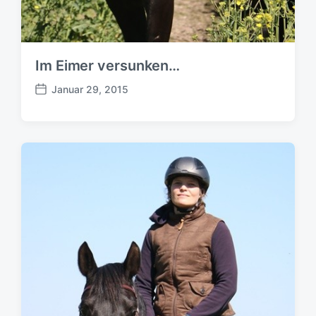
Im Eimer versunken…
Januar 29, 2015
B
e
i
t
r
a
g
s
d
a
t
u
m