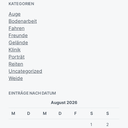
a
KATEGORIEN
v
t
u
Auge
m
Bodenarbeit
Fahren
Freunde
Gelände
Klinik
Porträt
Reiten
Uncategorized
Weide
EINTRÄGE NACH DATUM
August 2026
M
D
M
D
F
S
S
1
2