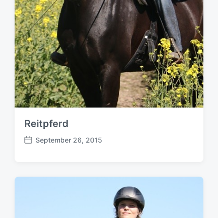
Reitpferd
September 26, 2015
B
e
i
t
r
a
g
s