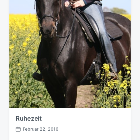
Ruhezeit
Februar 22, 2016
B
e