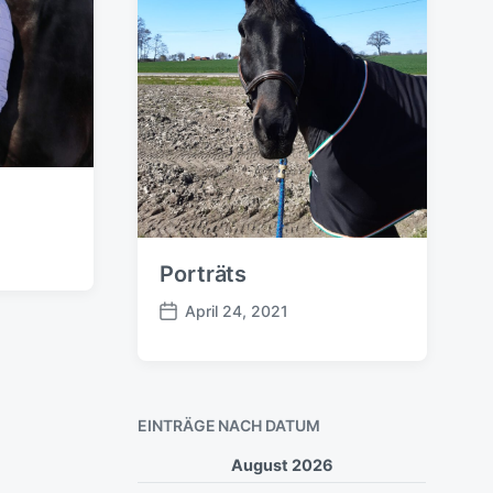
Porträts
April 24, 2021
B
e
i
t
r
EINTRÄGE NACH DATUM
a
g
August 2026
s