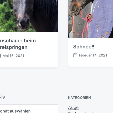
g
:
uschauer beim
Schnee!!
reispringen
Februar 14, 2021
Mai 15, 2021
B
e
i
t
r
a
g
s
HIV
KATEGORIEN
d
a
Auge
t